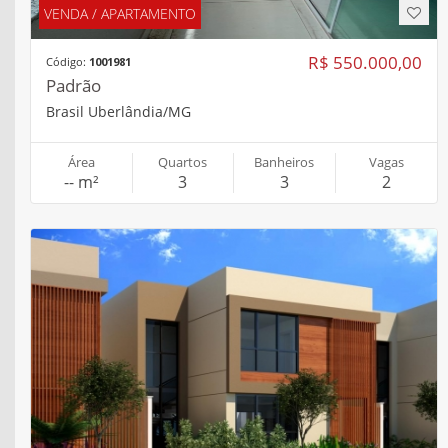
VENDA / CASA
R$ 1.300.000,00
Código:
DOLCVIT
Em condomínio
City Uberlândia Uberlândia/MG
Área
Quartos
Banheiros
Vagas
171,37 m²
3
4
3