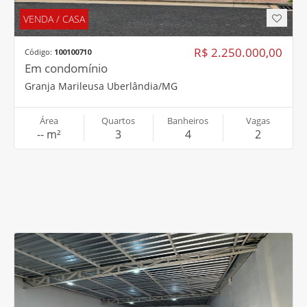
LOCAÇÃO / COMERCIAL
R$ 6.000,00
Código:
200100707
Galpão
Presidente Roosevelt Uberlândia/MG