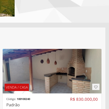
VENDA / CASA
R$ 830.000,00
Código:
100100240
Padrão
Alto Umuarama Uberlândia/MG
Área
Quartos
Banheiros
Vagas
-- m²
3
2
2