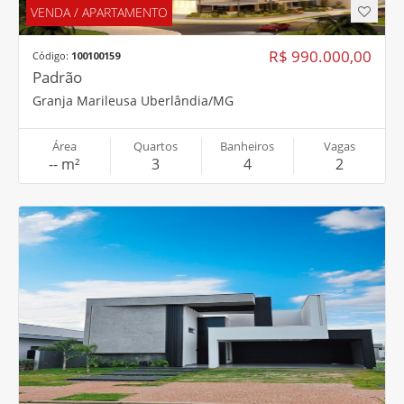
VENDA / CASA
R$ 2.250.000,00
Código:
100100710
Em condomínio
Granja Marileusa Uberlândia/MG
Área
Quartos
Banheiros
Vagas
-- m²
3
4
2