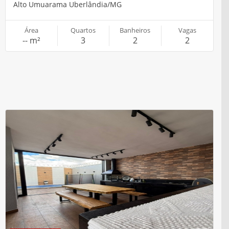
VENDA / CASA
R$ 790.000,00
Código:
100101246
Padrão
Bosque dos Buritis Uberlândia/MG
Área
Quartos
Banheiros
Vagas
250,00 m²
3
2
3