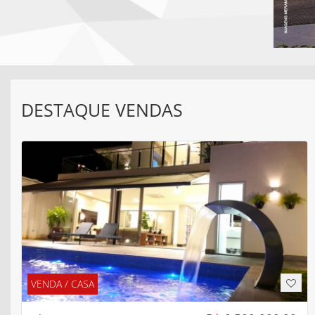
VENDA / CASA
R$ 6.500.000,00
Código:
900_
Em condomínio
Jardim Karaíba Uberlândia/MG
Área
Quartos
Banheiros
Vagas
-- m²
4
6
3