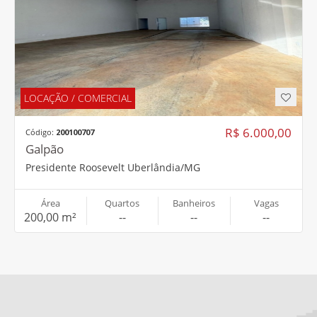
Área
Quartos
Banheiros
Vagas
200,00 m²
--
--
--
COMO PODEMOS TE AJUDAR?