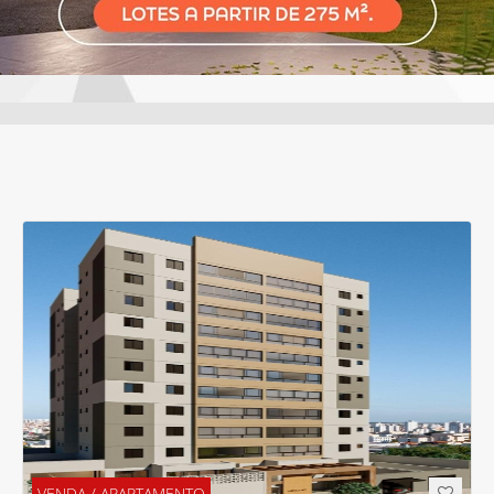
VENDA / APARTAMENTO
R$ 665.000,00
Código:
1001993
Padrão
Brasil Uberlândia/MG
Área
Quartos
Banheiros
Vagas
-- m²
3
2
2