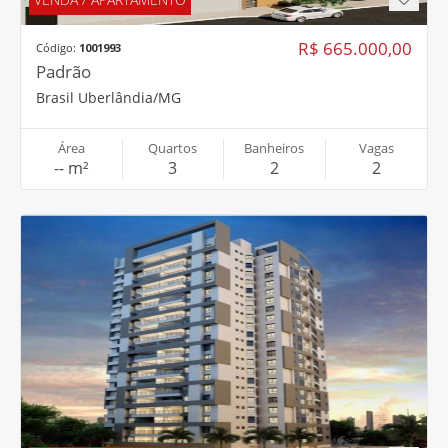
VENDA / APARTAMENTO
R$ 990.000,00
Código:
100100159
Padrão
Granja Marileusa Uberlândia/MG
Área
Quartos
Banheiros
Vagas
-- m²
3
4
2