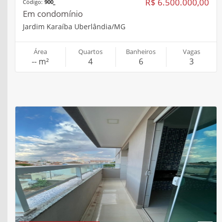
VENDA / APARTAMENTO
R$ 550.000,00
Código:
1001981
Padrão
Brasil Uberlândia/MG
Área
Quartos
Banheiros
Vagas
-- m²
3
3
2