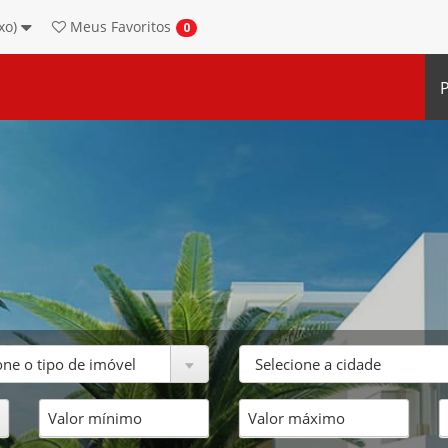
ixo)
Meus
Favoritos
0
P
one o tipo de imóvel
Selecione a cidade