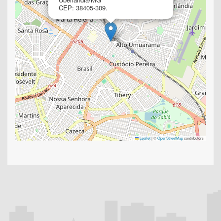
CEP: 38405-309.
Leaflet
|
©
OpenStreetMap
contributors