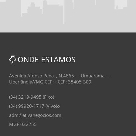
ONDE ESTAMOS
Avenida Afonso Pena, , N.4865 - - Umuarama - -
Uberlândia//MG CEP: - CEP: 38405-309
(34) 3219-9495 (Fixo)
(34) 99920-1717 (Vivo)o
adm@ativanegocios.com
MGF 032255