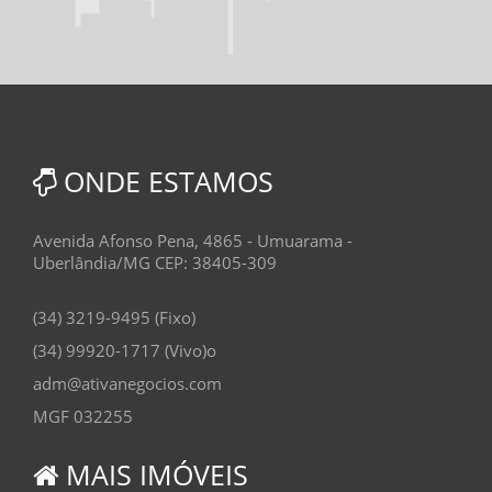
ONDE ESTAMOS
Avenida Afonso Pena, 4865 - Umuarama -
Uberlândia/MG CEP: 38405-309
(34) 3219-9495 (Fixo)
(34) 99920-1717 (Vivo)o
adm@ativanegocios.com
MGF 032255
MAIS IMÓVEIS